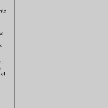
nte
os
as
el
s
 el