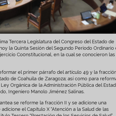
ma Tercera Legislatura del Congreso del Estado de
 hoy la Quinta Sesión del Segundo Periodo Ordinario
rcicio Co0nstitucional, en la cual se conocieron las
ormar el primer párrafo del artículo 49 y la fracción
 Estado de Coahuila de Zaragoza; así como para reform
 la Ley Orgánica de la Administración Pública del Estad
ado, Ingeniero Manolo Jiménez Salinas.
tea se reforme la fracción II y se adicione una
se adicione el Capítulo X “Atención a la Salud de las
Título Tercero “Prestación de los Servicios de Salud”,