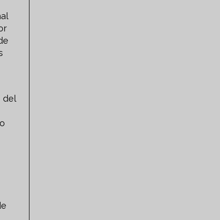
al
or
de
s
 del
po
de
s