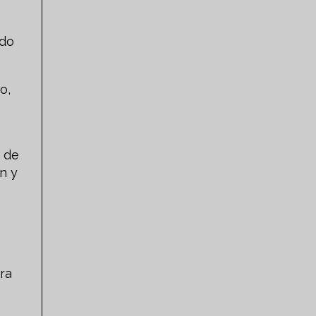
ndo
o,
a de
n y
ra