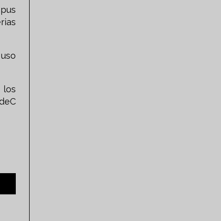
mpus
rias
 uso
 los
AdeC