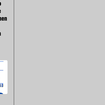
o
e
men
a