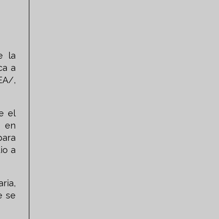
e la
ca a
EA/,
e el
o en
para
io a
ria,
e se