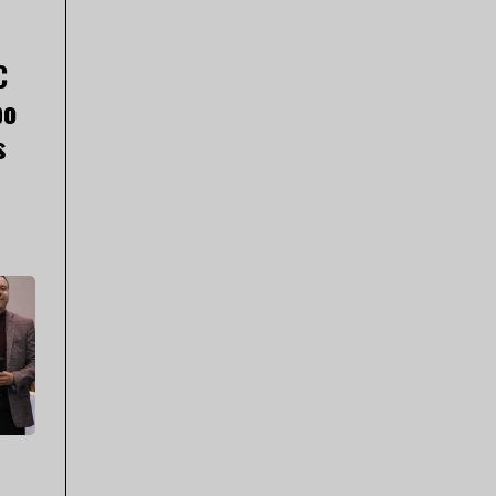
C
po
s