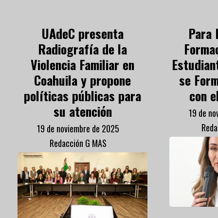
UAdeC presenta
Para 
Radiografía de la
Formac
Violencia Familiar en
Estudian
Coahuila y propone
se Form
políticas públicas para
con el
su atención
19 de no
Reda
19 de noviembre de 2025
Redacción G MAS