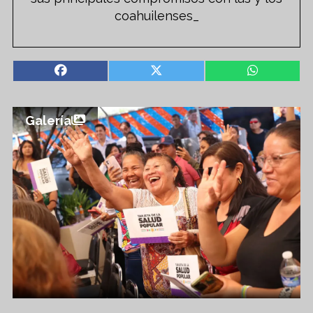
coahuilenses_
Galería