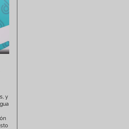
,
s, y
agua
ión
asto