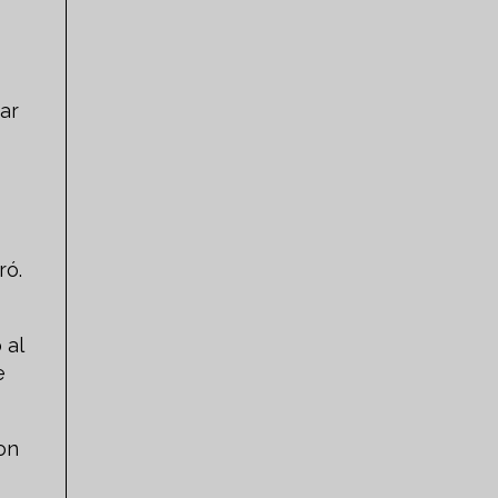
ar
ró.
 al
e
on