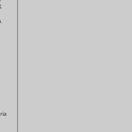
;
.
ria