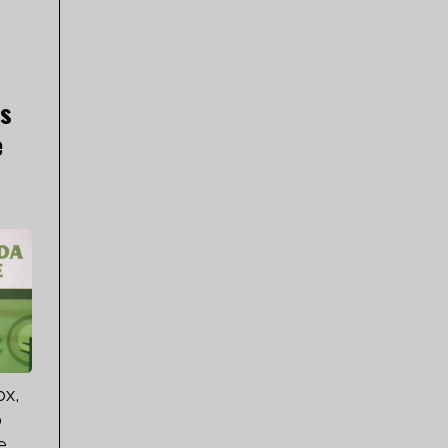
ás
e
ox,
o
e