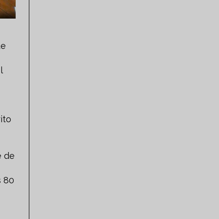
ue
l
ito
e de
s 80