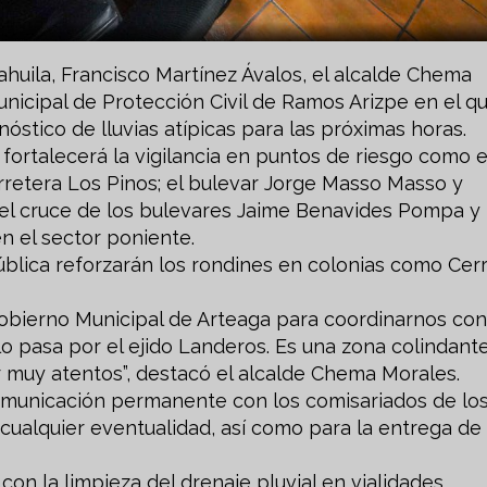
ahuila, Francisco Martínez Ávalos, el alcalde Chema
unicipal de Protección Civil de Ramos Arizpe en el q
nóstico de lluvias atípicas para las próximas horas.
ortalecerá la vigilancia en puntos de riesgo como e
arretera Los Pinos; el bulevar Jorge Masso Masso y
 el cruce de los bulevares Jaime Benavides Pompa y
n el sector poniente.
blica reforzarán los rondines en colonias como Cerr
bierno Municipal de Arteaga para coordinarnos con
llo pasa por el ejido Landeros. Es una zona colindant
 muy atentos”, destacó el alcalde Chema Morales.
comunicación permanente con los comisariados de lo
 cualquier eventualidad, así como para la entrega de
con la limpieza del drenaje pluvial en vialidades