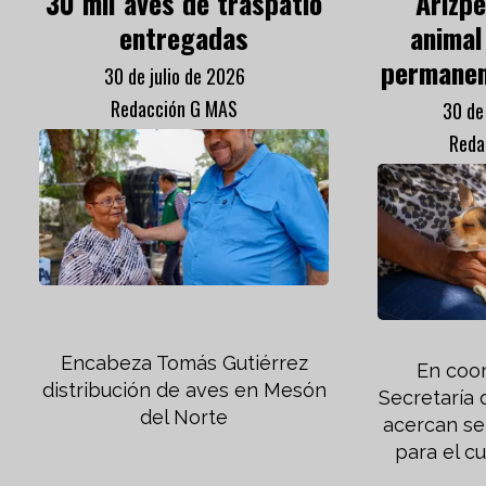
30 mil aves de traspatio
Arizpe
entregadas
animal
permanen
30 de julio de 2026
Redacción G MAS
30 de
Reda
Encabeza Tomás Gutiérrez
En coor
distribución de aves en Mesón
Secretaría 
del Norte
acercan se
para el c