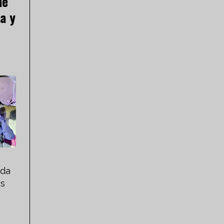
ne
a y
 da
as